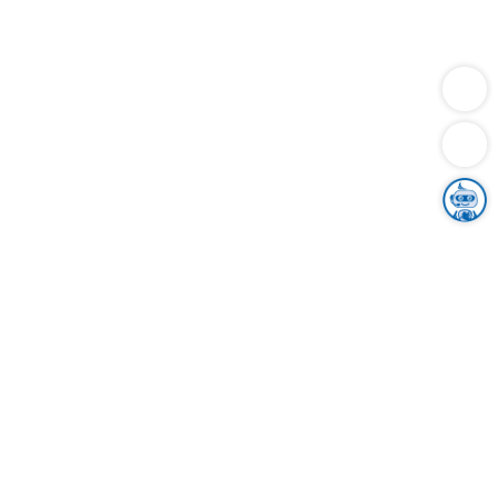
Dienstleistungen
Bauen
Lebensunterhalt & Soziales
Verkehr
Familie
Migration & Integration
Sicherheit & Ordnung
Wirtschaft
Gesundheit
Umwelt
Unsere Ämter
Landkreis & Verwaltung
Der Ortenaukreis
Gesundheit, Sicherheit & Soziales
Bildung
Zuwanderung
Ländlicher Raum
Klimaschutz
Tourismus
Bekanntmachungen
Gleichstellung von Frauen und Männern
Grenzüberschreitende Zusammenarbeit
Kreistag
Kreistagsinformationssystem
Kreisrecht
Kreistagswahl
Karriere
Stellenangebote
Eventkalender
Ausbildung
Studium
Praktikum
Freiwilligendienst
Unser Leitbild