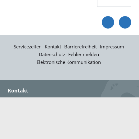
Servicezeiten
Kontakt
Barrierefreiheit
Impressum
Datenschutz
Fehler melden
Elektronische Kommunikation
Kontakt
Landratsamt Ortenaukreis
Badstraße 20
77652 Offenburg
Telefon: 0781 805-0