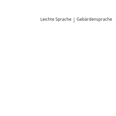
Newsroom
Pressemitteilungen
Öffentliche Zustellungen
Leichte Sprache
|
Gebärdensprache