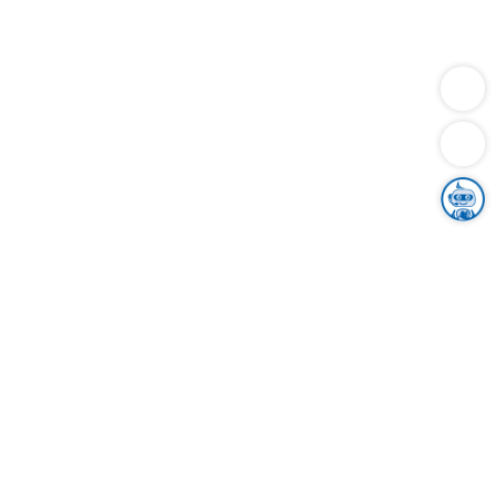
Dienstleistungen
Bauen
Lebensunterhalt & Soziales
Verkehr
Familie
Migration & Integration
Sicherheit & Ordnung
Wirtschaft
Gesundheit
Umwelt
Unsere Ämter
Landkreis & Verwaltung
Der Ortenaukreis
Gesundheit, Sicherheit & Soziales
Bildung
Zuwanderung
Ländlicher Raum
Klimaschutz
Tourismus
Bekanntmachungen
Gleichstellung von Frauen und Männern
Grenzüberschreitende Zusammenarbeit
Kreistag
Kreistagsinformationssystem
Kreisrecht
Kreistagswahl
Karriere
Stellenangebote
Eventkalender
Ausbildung
Studium
Praktikum
Freiwilligendienst
Unser Leitbild