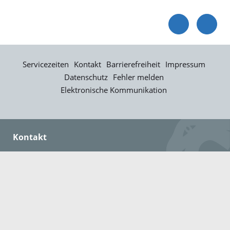
Servicezeiten
Kontakt
Barrierefreiheit
Impressum
Datenschutz
Fehler melden
Elektronische Kommunikation
Kontakt
Landratsamt Ortenaukreis
Badstraße 20
77652 Offenburg
Telefon: 0781 805-0
Fax: 0781 805-1211