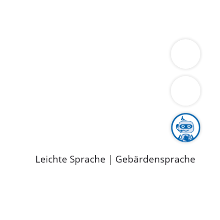
ung
Wirtschaft
Gesundheit
Umwelt
limaschutz
Tourismus
Bekanntmachungen
ild
Leichte Sprache
|
Gebärdensprache