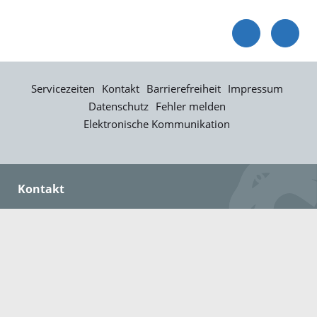
Servicezeiten
Kontakt
Barrierefreiheit
Impressum
Datenschutz
Fehler melden
Elektronische Kommunikation
Kontakt
Landratsamt Ortenaukreis
Badstraße 20
77652 Offenburg
Telefon: 0781 805-0
Fax: 0781 805-1211