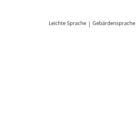
Newsroom
Pressemitteilungen
Öffentliche Zustellungen
Leichte Sprache
|
Gebärdensprache