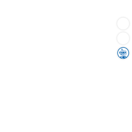
Dienstleistungen
Bauen
Lebensunterhalt & Soziales
Verkehr
Familie
Migration & Integration
Sicherheit & Ordnung
Wirtschaft
Gesundheit
Umwelt
Unsere Ämter
Landkreis & Verwaltung
Der Ortenaukreis
Gesundheit, Sicherheit & Soziales
Bildung
Zuwanderung
Ländlicher Raum
Klimaschutz
Tourismus
Bekanntmachungen
Gleichstellung von Frauen und Männern
Grenzüberschreitende Zusammenarbeit
Kreistag
Kreistagsinformationssystem
Kreisrecht
Kreistagswahl
Karriere
Stellenangebote
Eventkalender
Ausbildung
Studium
Praktikum
Freiwilligendienst
Unser Leitbild