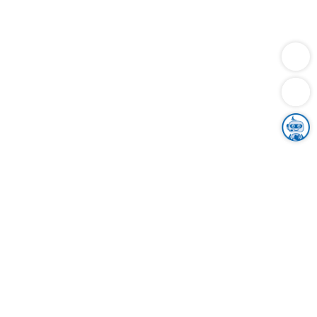
Dienstleistungen
Bauen
Lebensunterhalt & Soziales
Verkehr
Familie
Migration & Integration
Sicherheit & Ordnung
Wirtschaft
Gesundheit
Umwelt
Unsere Ämter
Landkreis & Verwaltung
Der Ortenaukreis
Gesundheit, Sicherheit & Soziales
Bildung
Zuwanderung
Ländlicher Raum
Klimaschutz
Tourismus
Bekanntmachungen
Gleichstellung von Frauen und Männern
Grenzüberschreitende Zusammenarbeit
Kreistag
Kreistagsinformationssystem
Kreisrecht
Kreistagswahl
Karriere
Stellenangebote
Eventkalender
Ausbildung
Studium
Praktikum
Freiwilligendienst
Unser Leitbild