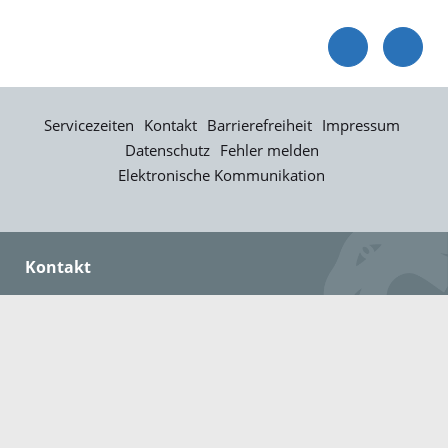
Servicezeiten
Kontakt
Barrierefreiheit
Impressum
Datenschutz
Fehler melden
Elektronische Kommunikation
Kontakt
Landratsamt Ortenaukreis
Badstraße 20
77652 Offenburg
Telefon: 0781 805-0
Fax: 0781 805-1211