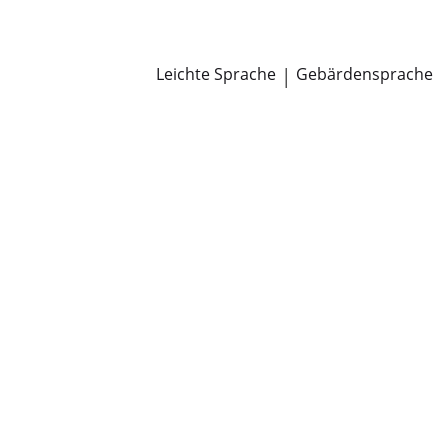
Newsroom
Pressemitteilungen
Öffentliche Zustellungen
Leichte Sprache
|
Gebärdensprache