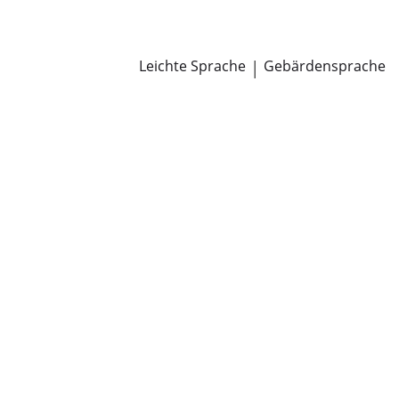
Newsroom
Pressemitteilungen
Öffentliche Zustellungen
Leichte Sprache
|
Gebärdensprache