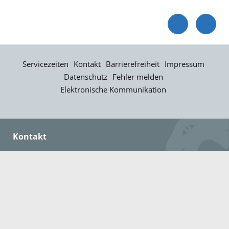
Servicezeiten
Kontakt
Barrierefreiheit
Impressum
Datenschutz
Fehler melden
Elektronische Kommunikation
Kontakt
Landratsamt Ortenaukreis
Badstraße 20
77652 Offenburg
Telefon: 0781 805-0
Fax: 0781 805-1211