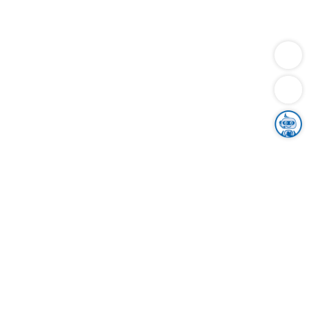
Dienstleistungen
Bauen
Lebensunterhalt & Soziales
Verkehr
Familie
Migration & Integration
Sicherheit & Ordnung
Wirtschaft
Gesundheit
Umwelt
Unsere Ämter
Landkreis & Verwaltung
Der Ortenaukreis
Gesundheit, Sicherheit & Soziales
Bildung
Zuwanderung
Ländlicher Raum
Klimaschutz
Tourismus
Bekanntmachungen
Gleichstellung von Frauen und Männern
Grenzüberschreitende Zusammenarbeit
Kreistag
Kreistagsinformationssystem
Kreisrecht
Kreistagswahl
Karriere
Stellenangebote
Eventkalender
Ausbildung
Studium
Praktikum
Freiwilligendienst
Unser Leitbild