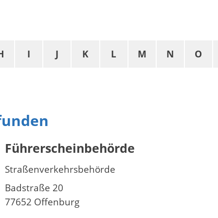
H
I
J
K
L
M
N
O
efunden
Führerscheinbehörde
Straßenverkehrsbehörde
Badstraße 20
77652 Offenburg