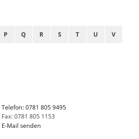
P
Q
R
S
T
U
V
Telefon: 0781 805 9495
Fax: 0781 805 1153
E-Mail senden