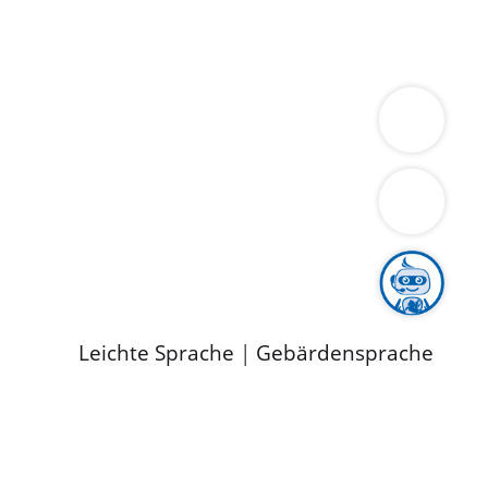
ung
Wirtschaft
Gesundheit
Umwelt
limaschutz
Tourismus
Bekanntmachungen
ild
Leichte Sprache
|
Gebärdensprache