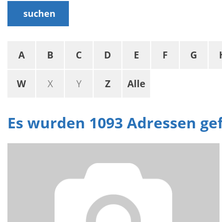
suchen
A
B
C
D
E
F
G
W
X
Y
Z
Alle
Es wurden 1093 Adressen g