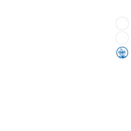
Dienstleistungen
Bauen
Lebensunterhalt & Soziales
Verkehr
Familie
Migration & Integration
Sicherheit & Ordnung
Wirtschaft
Gesundheit
Umwelt
Unsere Ämter
Landkreis & Verwaltung
Der Ortenaukreis
Gesundheit, Sicherheit & Soziales
Bildung
Zuwanderung
Ländlicher Raum
Klimaschutz
Tourismus
Bekanntmachungen
Gleichstellung von Frauen und Männern
Grenzüberschreitende Zusammenarbeit
Kreistag
Kreistagsinformationssystem
Kreisrecht
Kreistagswahl
Karriere
Stellenangebote
Eventkalender
Ausbildung
Studium
Praktikum
Freiwilligendienst
Unser Leitbild