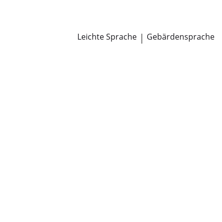
Newsroom
Pressemitteilungen
Öffentliche Zustellungen
Leichte Sprache
|
Gebärdensprache