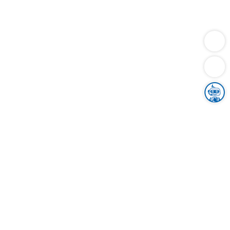
Dienstleistungen
Bauen
Lebensunterhalt & Soziales
Verkehr
Familie
Migration & Integration
Sicherheit & Ordnung
Wirtschaft
Gesundheit
Umwelt
Unsere Ämter
Landkreis & Verwaltung
Der Ortenaukreis
Gesundheit, Sicherheit & Soziales
Bildung
Zuwanderung
Ländlicher Raum
Klimaschutz
Tourismus
Bekanntmachungen
Gleichstellung von Frauen und Männern
Grenzüberschreitende Zusammenarbeit
Kreistag
Kreistagsinformationssystem
Kreisrecht
Kreistagswahl
Karriere
Stellenangebote
Eventkalender
Ausbildung
Studium
Praktikum
Freiwilligendienst
Unser Leitbild