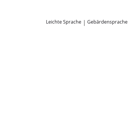
Newsroom
Pressemitteilungen
Öffentliche Zustellungen
Leichte Sprache
|
Gebärdensprache