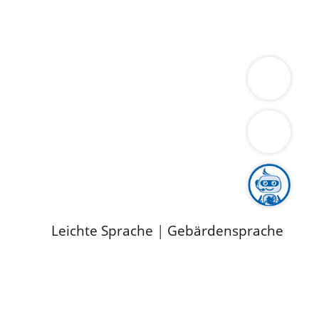
ung
Wirtschaft
Gesundheit
Umwelt
limaschutz
Tourismus
Bekanntmachungen
ild
Leichte Sprache
|
Gebärdensprache