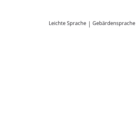
Newsroom
Pressemitteilungen
Öffentliche Zustellungen
Leichte Sprache
|
Gebärdensprache