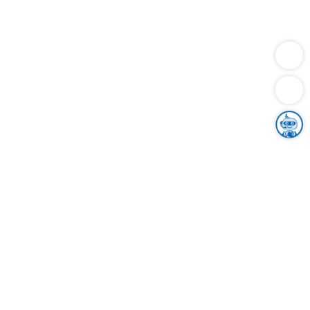
Dienstleistungen
Bauen
Lebensunterhalt & Soziales
Verkehr
Familie
Migration & Integration
Sicherheit & Ordnung
Wirtschaft
Gesundheit
Umwelt
Unsere Ämter
Landkreis & Verwaltung
Der Ortenaukreis
Gesundheit, Sicherheit & Soziales
Bildung
Zuwanderung
Ländlicher Raum
Klimaschutz
Tourismus
Bekanntmachungen
Gleichstellung von Frauen und Männern
Grenzüberschreitende Zusammenarbeit
Kreistag
Kreistagsinformationssystem
Kreisrecht
Kreistagswahl
Karriere
Stellenangebote
Eventkalender
Ausbildung
Studium
Praktikum
Freiwilligendienst
Unser Leitbild