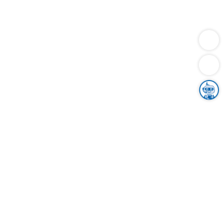
Dienstleistungen
Bauen
Lebensunterhalt & Soziales
Verkehr
Familie
Migration & Integration
Sicherheit & Ordnung
Wirtschaft
Gesundheit
Umwelt
Unsere Ämter
Landkreis & Verwaltung
Der Ortenaukreis
Gesundheit, Sicherheit & Soziales
Bildung
Zuwanderung
Ländlicher Raum
Klimaschutz
Tourismus
Bekanntmachungen
Gleichstellung von Frauen und Männern
Grenzüberschreitende Zusammenarbeit
Kreistag
Kreistagsinformationssystem
Kreisrecht
Kreistagswahl
Karriere
Stellenangebote
Eventkalender
Ausbildung
Studium
Praktikum
Freiwilligendienst
Unser Leitbild