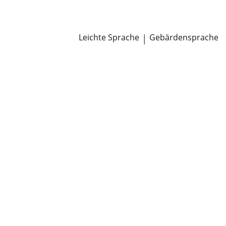
Newsroom
Pressemitteilungen
Öffentliche Zustellungen
Leichte Sprache
|
Gebärdensprache