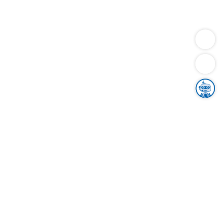
Dienstleistungen
Bauen
Lebensunterhalt & Soziales
Verkehr
Familie
Migration & Integration
Sicherheit & Ordnung
Wirtschaft
Gesundheit
Umwelt
Unsere Ämter
Landkreis & Verwaltung
Der Ortenaukreis
Gesundheit, Sicherheit & Soziales
Bildung
Zuwanderung
Ländlicher Raum
Klimaschutz
Tourismus
Bekanntmachungen
Gleichstellung von Frauen und Männern
Grenzüberschreitende Zusammenarbeit
Kreistag
Kreistagsinformationssystem
Kreisrecht
Kreistagswahl
Karriere
Stellenangebote
Eventkalender
Ausbildung
Studium
Praktikum
Freiwilligendienst
Unser Leitbild