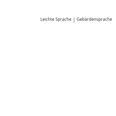
Newsroom
Pressemitteilungen
Öffentliche Zustellungen
Leichte Sprache
|
Gebärdensprache