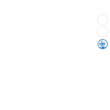
Dienstleistungen
Bauen
Lebensunterhalt & Soziales
Verkehr
Familie
Migration & Integration
Sicherheit & Ordnung
Wirtschaft
Gesundheit
Umwelt
Unsere Ämter
Landkreis & Verwaltung
Der Ortenaukreis
Gesundheit, Sicherheit & Soziales
Bildung
Zuwanderung
Ländlicher Raum
Klimaschutz
Tourismus
Bekanntmachungen
Gleichstellung von Frauen und Männern
Grenzüberschreitende Zusammenarbeit
Kreistag
Kreistagsinformationssystem
Kreisrecht
Kreistagswahl
Karriere
Stellenangebote
Eventkalender
Ausbildung
Studium
Praktikum
Freiwilligendienst
Unser Leitbild