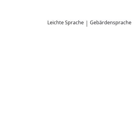
Newsroom
Pressemitteilungen
Öffentliche Zustellungen
Leichte Sprache
|
Gebärdensprache