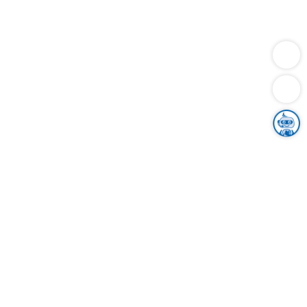
Dienstleistungen
Bauen
Lebensunterhalt & Soziales
Verkehr
Familie
Migration & Integration
Sicherheit & Ordnung
Wirtschaft
Gesundheit
Umwelt
Unsere Ämter
Landkreis & Verwaltung
Der Ortenaukreis
Gesundheit, Sicherheit & Soziales
Bildung
Zuwanderung
Ländlicher Raum
Klimaschutz
Tourismus
Bekanntmachungen
Gleichstellung von Frauen und Männern
Grenzüberschreitende Zusammenarbeit
Kreistag
Kreistagsinformationssystem
Kreisrecht
Kreistagswahl
Karriere
Stellenangebote
Eventkalender
Ausbildung
Studium
Praktikum
Freiwilligendienst
Unser Leitbild