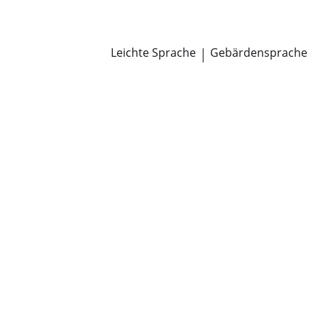
Newsroom
Pressemitteilungen
Öffentliche Zustellungen
Leichte Sprache
|
Gebärdensprache