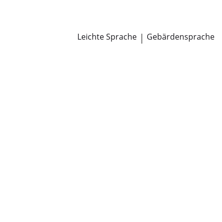
Newsroom
Pressemitteilungen
Öffentliche Zustellungen
Leichte Sprache
|
Gebärdensprache