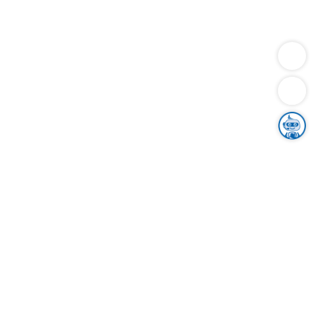
Dienstleistungen
Bauen
Lebensunterhalt & Soziales
Verkehr
Familie
Migration & Integration
Sicherheit & Ordnung
Wirtschaft
Gesundheit
Umwelt
Unsere Ämter
Landkreis & Verwaltung
Der Ortenaukreis
Gesundheit, Sicherheit & Soziales
Bildung
Zuwanderung
Ländlicher Raum
Klimaschutz
Tourismus
Bekanntmachungen
Gleichstellung von Frauen und Männern
Grenzüberschreitende Zusammenarbeit
Kreistag
Kreistagsinformationssystem
Kreisrecht
Kreistagswahl
Karriere
Stellenangebote
Eventkalender
Ausbildung
Studium
Praktikum
Freiwilligendienst
Unser Leitbild