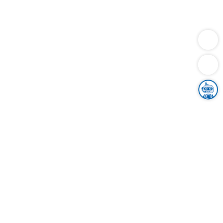
Dienstleistungen
Bauen
Lebensunterhalt & Soziales
Verkehr
Familie
Migration & Integration
Sicherheit & Ordnung
Wirtschaft
Gesundheit
Umwelt
Unsere Ämter
Landkreis & Verwaltung
Der Ortenaukreis
Gesundheit, Sicherheit & Soziales
Bildung
Zuwanderung
Ländlicher Raum
Klimaschutz
Tourismus
Bekanntmachungen
Gleichstellung von Frauen und Männern
Grenzüberschreitende Zusammenarbeit
Kreistag
Kreistagsinformationssystem
Kreisrecht
Kreistagswahl
Karriere
Stellenangebote
Eventkalender
Ausbildung
Studium
Praktikum
Freiwilligendienst
Unser Leitbild