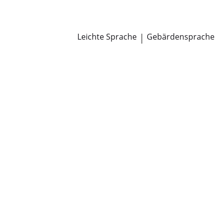
Newsroom
Pressemitteilungen
Öffentliche Zustellungen
Leichte Sprache
|
Gebärdensprache