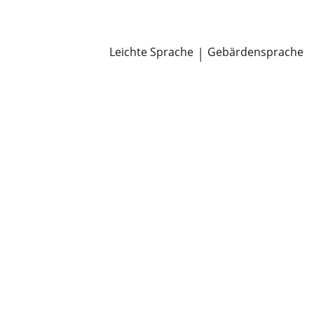
Newsroom
Pressemitteilungen
Öffentliche Zustellungen
Leichte Sprache
|
Gebärdensprache