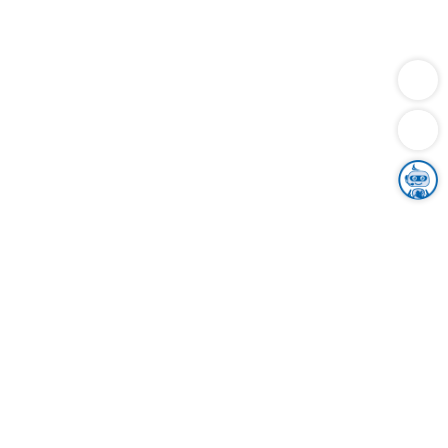
Dienstleistungen
Bauen
Lebensunterhalt & Soziales
Verkehr
Familie
Migration & Integration
Sicherheit & Ordnung
Wirtschaft
Gesundheit
Umwelt
Unsere Ämter
Landkreis & Verwaltung
Der Ortenaukreis
Gesundheit, Sicherheit & Soziales
Bildung
Zuwanderung
Ländlicher Raum
Klimaschutz
Tourismus
Bekanntmachungen
Gleichstellung von Frauen und Männern
Grenzüberschreitende Zusammenarbeit
Kreistag
Kreistagsinformationssystem
Kreisrecht
Kreistagswahl
Karriere
Stellenangebote
Eventkalender
Ausbildung
Studium
Praktikum
Freiwilligendienst
Unser Leitbild