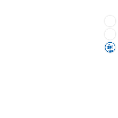
Dienstleistungen
Bauen
Lebensunterhalt & Soziales
Verkehr
Familie
Migration & Integration
Sicherheit & Ordnung
Wirtschaft
Gesundheit
Umwelt
Unsere Ämter
Landkreis & Verwaltung
Der Ortenaukreis
Gesundheit, Sicherheit & Soziales
Bildung
Zuwanderung
Ländlicher Raum
Klimaschutz
Tourismus
Bekanntmachungen
Gleichstellung von Frauen und Männern
Grenzüberschreitende Zusammenarbeit
Kreistag
Kreistagsinformationssystem
Kreisrecht
Kreistagswahl
Karriere
Stellenangebote
Eventkalender
Ausbildung
Studium
Praktikum
Freiwilligendienst
Unser Leitbild