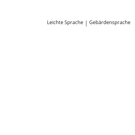
Newsroom
Pressemitteilungen
Öffentliche Zustellungen
Leichte Sprache
|
Gebärdensprache