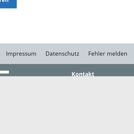
Impressum
Datenschutz
Fehler melden
Kontakt
Landratsamt Ortenauk
Badstraße 20
77652 Offenburg
Telefon: 0781 805-0
Fax: 0781 805-1211