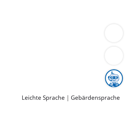
ung
Wirtschaft
Gesundheit
Umwelt
limaschutz
Tourismus
Bekanntmachungen
ild
Leichte Sprache
|
Gebärdensprache