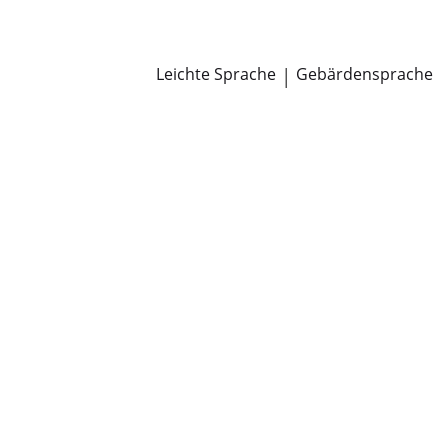
Newsroom
Pressemitteilungen
Öffentliche Zustellungen
Leichte Sprache
|
Gebärdensprache