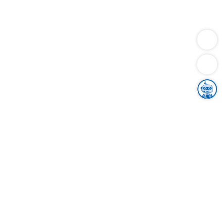
Dienstleistungen
Bauen
Lebensunterhalt & Soziales
Verkehr
Familie
Migration & Integration
Sicherheit & Ordnung
Wirtschaft
Gesundheit
Umwelt
Unsere Ämter
Landkreis & Verwaltung
Der Ortenaukreis
Gesundheit, Sicherheit & Soziales
Bildung
Zuwanderung
Ländlicher Raum
Klimaschutz
Tourismus
Bekanntmachungen
Gleichstellung von Frauen und Männern
Grenzüberschreitende Zusammenarbeit
Kreistag
Kreistagsinformationssystem
Kreisrecht
Kreistagswahl
Karriere
Stellenangebote
Eventkalender
Ausbildung
Studium
Praktikum
Freiwilligendienst
Unser Leitbild