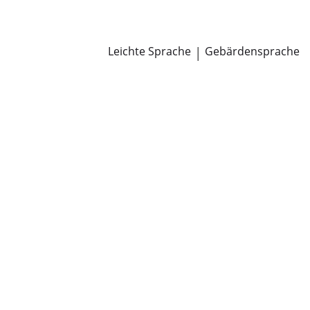
Newsroom
Pressemitteilungen
Öffentliche Zustellungen
Leichte Sprache
|
Gebärdensprache