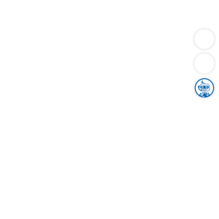
Dienstleistungen
Bauen
Lebensunterhalt & Soziales
Verkehr
Familie
Migration & Integration
Sicherheit & Ordnung
Wirtschaft
Gesundheit
Umwelt
Unsere Ämter
Landkreis & Verwaltung
Der Ortenaukreis
Gesundheit, Sicherheit & Soziales
Bildung
Zuwanderung
Ländlicher Raum
Klimaschutz
Tourismus
Bekanntmachungen
Gleichstellung von Frauen und Männern
Grenzüberschreitende Zusammenarbeit
Kreistag
Kreistagsinformationssystem
Kreisrecht
Kreistagswahl
Karriere
Stellenangebote
Eventkalender
Ausbildung
Studium
Praktikum
Freiwilligendienst
Unser Leitbild