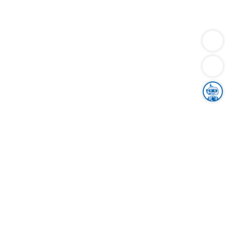
Dienstleistungen
Bauen
Lebensunterhalt & Soziales
Verkehr
Familie
Migration & Integration
Sicherheit & Ordnung
Wirtschaft
Gesundheit
Umwelt
Unsere Ämter
Landkreis & Verwaltung
Der Ortenaukreis
Gesundheit, Sicherheit & Soziales
Bildung
Zuwanderung
Ländlicher Raum
Klimaschutz
Tourismus
Bekanntmachungen
Gleichstellung von Frauen und Männern
Grenzüberschreitende Zusammenarbeit
Kreistag
Kreistagsinformationssystem
Kreisrecht
Kreistagswahl
Karriere
Stellenangebote
Eventkalender
Ausbildung
Studium
Praktikum
Freiwilligendienst
Unser Leitbild