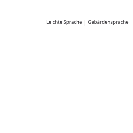
Newsroom
Pressemitteilungen
Öffentliche Zustellungen
Leichte Sprache
|
Gebärdensprache