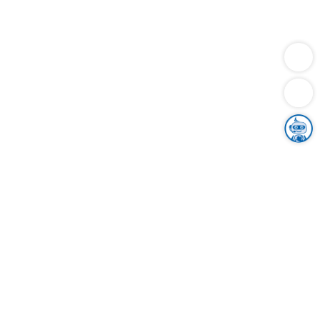
Dienstleistungen
Bauen
Lebensunterhalt & Soziales
Verkehr
Familie
Migration & Integration
Sicherheit & Ordnung
Wirtschaft
Gesundheit
Umwelt
Unsere Ämter
Landkreis & Verwaltung
Der Ortenaukreis
Gesundheit, Sicherheit & Soziales
Bildung
Zuwanderung
Ländlicher Raum
Klimaschutz
Tourismus
Bekanntmachungen
Gleichstellung von Frauen und Männern
Grenzüberschreitende Zusammenarbeit
Kreistag
Kreistagsinformationssystem
Kreisrecht
Kreistagswahl
Karriere
Stellenangebote
Eventkalender
Ausbildung
Studium
Praktikum
Freiwilligendienst
Unser Leitbild