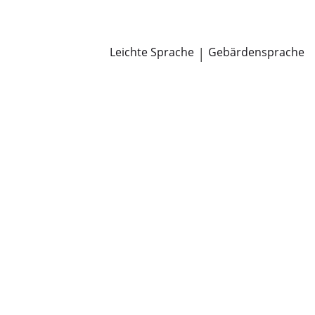
Newsroom
Pressemitteilungen
Öffentliche Zustellungen
Leichte Sprache
|
Gebärdensprache