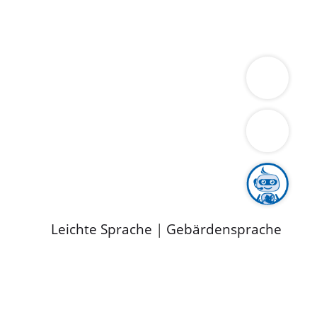
ung
Wirtschaft
Gesundheit
Umwelt
limaschutz
Tourismus
Bekanntmachungen
ild
Leichte Sprache
|
Gebärdensprache