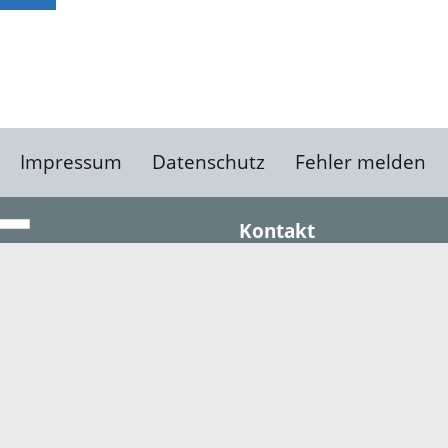
Impressum
Datenschutz
Fehler melden
Kontakt
Landratsamt Ortenauk
Badstraße 20
77652 Offenburg
Telefon: 0781 805-0
Fax: 0781 805-1211
E-Mail senden