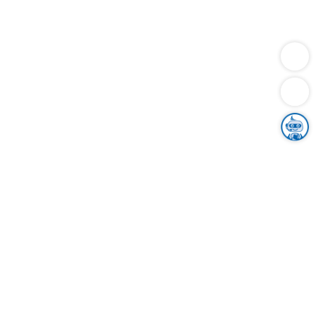
Dienstleistungen
Bauen
Lebensunterhalt & Soziales
Verkehr
Familie
Migration & Integration
Sicherheit & Ordnung
Wirtschaft
Gesundheit
Umwelt
Unsere Ämter
Landkreis & Verwaltung
Der Ortenaukreis
Gesundheit, Sicherheit & Soziales
Bildung
Zuwanderung
Ländlicher Raum
Klimaschutz
Tourismus
Bekanntmachungen
Gleichstellung von Frauen und Männern
Grenzüberschreitende Zusammenarbeit
Kreistag
Kreistagsinformationssystem
Kreisrecht
Kreistagswahl
Karriere
Stellenangebote
Eventkalender
Ausbildung
Studium
Praktikum
Freiwilligendienst
Unser Leitbild