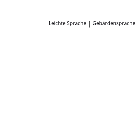
Newsroom
Pressemitteilungen
Öffentliche Zustellungen
Leichte Sprache
|
Gebärdensprache