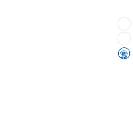
Dienstleistungen
Bauen
Lebensunterhalt & Soziales
Verkehr
Familie
Migration & Integration
Sicherheit & Ordnung
Wirtschaft
Gesundheit
Umwelt
Unsere Ämter
Landkreis & Verwaltung
Der Ortenaukreis
Gesundheit, Sicherheit & Soziales
Bildung
Zuwanderung
Ländlicher Raum
Klimaschutz
Tourismus
Bekanntmachungen
Gleichstellung von Frauen und Männern
Grenzüberschreitende Zusammenarbeit
Kreistag
Kreistagsinformationssystem
Kreisrecht
Kreistagswahl
Karriere
Stellenangebote
Eventkalender
Ausbildung
Studium
Praktikum
Freiwilligendienst
Unser Leitbild