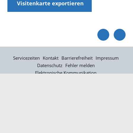
Visitenkarte exportieren
Servicezeiten
Kontakt
Barrierefreiheit
Impressum
Datenschutz
Fehler melden
Elektronische Kommunikation
Kontakt
Landratsamt Ortenaukreis
Badstraße 20
77652 Offenburg