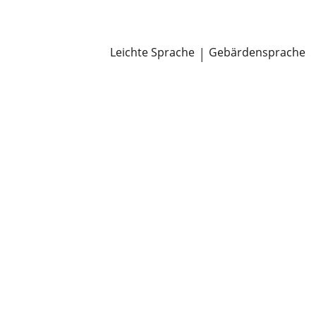
Newsroom
Pressemitteilungen
Öffentliche Zustellungen
Leichte Sprache
|
Gebärdensprache