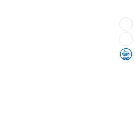
Dienstleistungen
Bauen
Lebensunterhalt & Soziales
Verkehr
Familie
Migration & Integration
Sicherheit & Ordnung
Wirtschaft
Gesundheit
Umwelt
Unsere Ämter
Landkreis & Verwaltung
Der Ortenaukreis
Gesundheit, Sicherheit & Soziales
Bildung
Zuwanderung
Ländlicher Raum
Klimaschutz
Tourismus
Bekanntmachungen
Gleichstellung von Frauen und Männern
Grenzüberschreitende Zusammenarbeit
Kreistag
Kreistagsinformationssystem
Kreisrecht
Kreistagswahl
Karriere
Stellenangebote
Eventkalender
Ausbildung
Studium
Praktikum
Freiwilligendienst
Unser Leitbild