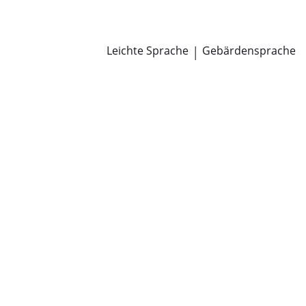
Newsroom
Pressemitteilungen
Öffentliche Zustellungen
Leichte Sprache
|
Gebärdensprache