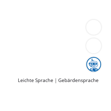
ung
Wirtschaft
Gesundheit
Umwelt
limaschutz
Tourismus
Bekanntmachungen
ild
Leichte Sprache
|
Gebärdensprache