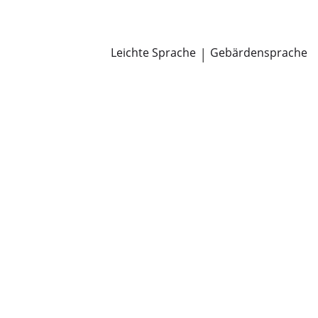
Newsroom
Pressemitteilungen
Öffentliche Zustellungen
Leichte Sprache
|
Gebärdensprache