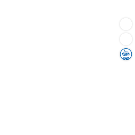
Dienstleistungen
Bauen
Lebensunterhalt & Soziales
Verkehr
Familie
Migration & Integration
Sicherheit & Ordnung
Wirtschaft
Gesundheit
Umwelt
Unsere Ämter
Landkreis & Verwaltung
Der Ortenaukreis
Gesundheit, Sicherheit & Soziales
Bildung
Zuwanderung
Ländlicher Raum
Klimaschutz
Tourismus
Bekanntmachungen
Gleichstellung von Frauen und Männern
Grenzüberschreitende Zusammenarbeit
Kreistag
Kreistagsinformationssystem
Kreisrecht
Kreistagswahl
Karriere
Stellenangebote
Eventkalender
Ausbildung
Studium
Praktikum
Freiwilligendienst
Unser Leitbild