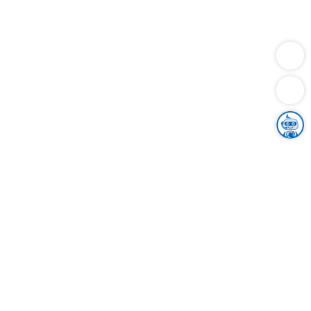
Dienstleistungen
Bauen
Lebensunterhalt & Soziales
Verkehr
Familie
Migration & Integration
Sicherheit & Ordnung
Wirtschaft
Gesundheit
Umwelt
Unsere Ämter
Landkreis & Verwaltung
Der Ortenaukreis
Gesundheit, Sicherheit & Soziales
Bildung
Zuwanderung
Ländlicher Raum
Klimaschutz
Tourismus
Bekanntmachungen
Gleichstellung von Frauen und Männern
Grenzüberschreitende Zusammenarbeit
Kreistag
Kreistagsinformationssystem
Kreisrecht
Kreistagswahl
Karriere
Stellenangebote
Eventkalender
Ausbildung
Studium
Praktikum
Freiwilligendienst
Unser Leitbild