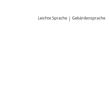
Newsroom
Pressemitteilungen
Öffentliche Zustellungen
Leichte Sprache
|
Gebärdensprache