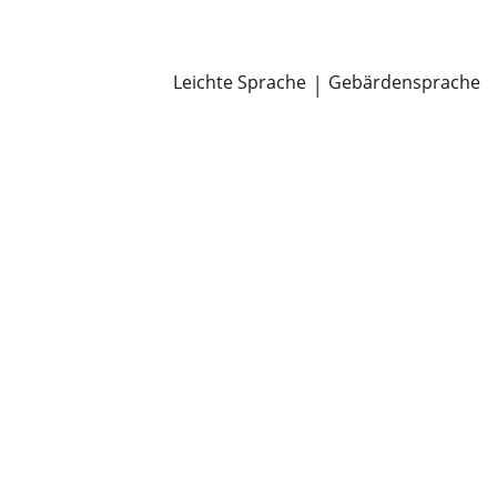
Newsroom
Pressemitteilungen
Öffentliche Zustellungen
Leichte Sprache
|
Gebärdensprache