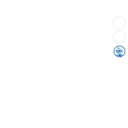
Dienstleistungen
Bauen
Lebensunterhalt & Soziales
Verkehr
Familie
Migration & Integration
Sicherheit & Ordnung
Wirtschaft
Gesundheit
Umwelt
Unsere Ämter
Landkreis & Verwaltung
Der Ortenaukreis
Gesundheit, Sicherheit & Soziales
Bildung
Zuwanderung
Ländlicher Raum
Klimaschutz
Tourismus
Bekanntmachungen
Gleichstellung von Frauen und Männern
Grenzüberschreitende Zusammenarbeit
Kreistag
Kreistagsinformationssystem
Kreisrecht
Kreistagswahl
Karriere
Stellenangebote
Eventkalender
Ausbildung
Studium
Praktikum
Freiwilligendienst
Unser Leitbild