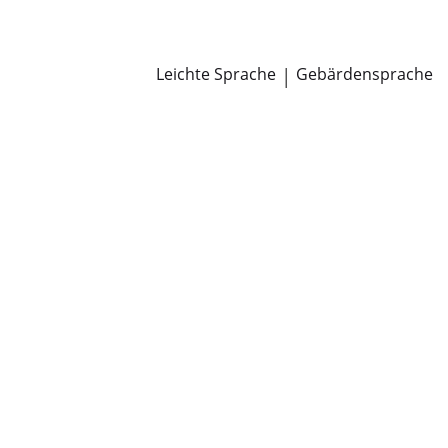
Newsroom
Pressemitteilungen
Öffentliche Zustellungen
Leichte Sprache
|
Gebärdensprache