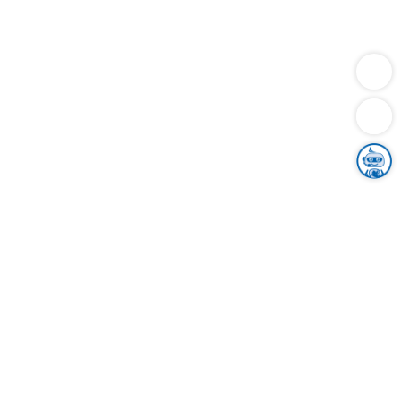
Dienstleistungen
Bauen
Lebensunterhalt & Soziales
Verkehr
Familie
Migration & Integration
Sicherheit & Ordnung
Wirtschaft
Gesundheit
Umwelt
Unsere Ämter
Landkreis & Verwaltung
Der Ortenaukreis
Gesundheit, Sicherheit & Soziales
Bildung
Zuwanderung
Ländlicher Raum
Klimaschutz
Tourismus
Bekanntmachungen
Gleichstellung von Frauen und Männern
Grenzüberschreitende Zusammenarbeit
Kreistag
Kreistagsinformationssystem
Kreisrecht
Kreistagswahl
Karriere
Stellenangebote
Eventkalender
Ausbildung
Studium
Praktikum
Freiwilligendienst
Unser Leitbild