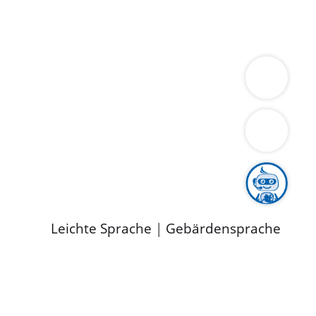
ung
Wirtschaft
Gesundheit
Umwelt
limaschutz
Tourismus
Bekanntmachungen
ild
Leichte Sprache
|
Gebärdensprache