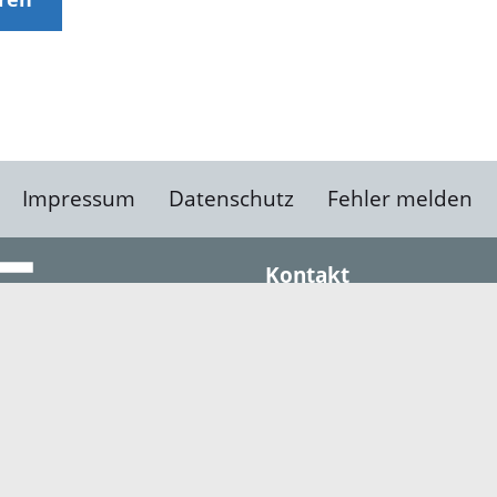
Impressum
Datenschutz
Fehler melden
Kontakt
Landratsamt Ortenauk
Badstraße 20
77652 Offenburg
Telefon: 0781 805-0
Fax: 0781 805-1211