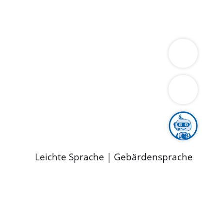
ung
Wirtschaft
Gesundheit
Umwelt
limaschutz
Tourismus
Bekanntmachungen
ild
Leichte Sprache
|
Gebärdensprache