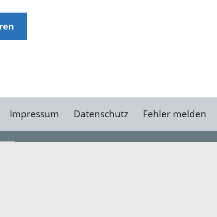
eren
Impressum
Datenschutz
Fehler melden
Kontakt
Landratsamt Ortenauk
Badstraße 20
77652 Offenburg
Telefon: 0781 805-0