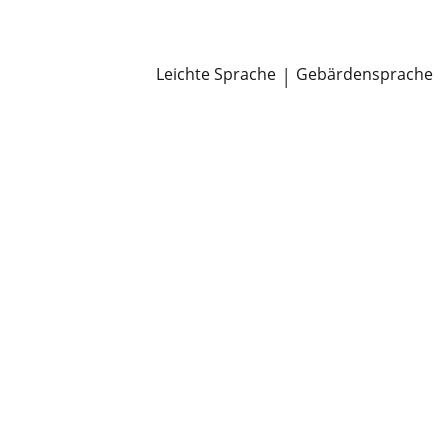
Newsroom
Pressemitteilungen
Öffentliche Zustellungen
Leichte Sprache
|
Gebärdensprache