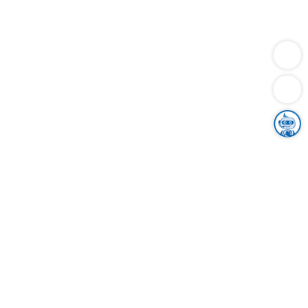
Dienstleistungen
Bauen
Lebensunterhalt & Soziales
Verkehr
Familie
Migration & Integration
Sicherheit & Ordnung
Wirtschaft
Gesundheit
Umwelt
Unsere Ämter
Landkreis & Verwaltung
Der Ortenaukreis
Gesundheit, Sicherheit & Soziales
Bildung
Zuwanderung
Ländlicher Raum
Klimaschutz
Tourismus
Bekanntmachungen
Gleichstellung von Frauen und Männern
Grenzüberschreitende Zusammenarbeit
Kreistag
Kreistagsinformationssystem
Kreisrecht
Kreistagswahl
Karriere
Stellenangebote
Eventkalender
Ausbildung
Studium
Praktikum
Freiwilligendienst
Unser Leitbild