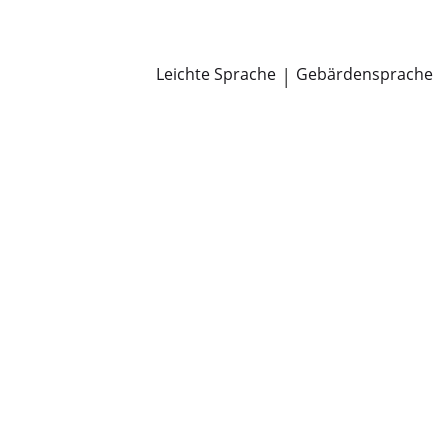
Newsroom
Pressemitteilungen
Öffentliche Zustellungen
Leichte Sprache
|
Gebärdensprache