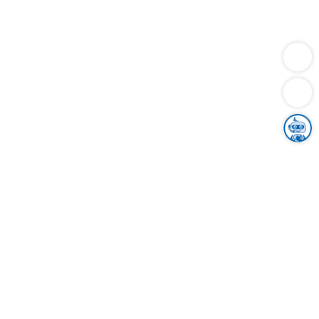
Dienstleistungen
Bauen
Lebensunterhalt & Soziales
Verkehr
Familie
Migration & Integration
Sicherheit & Ordnung
Wirtschaft
Gesundheit
Umwelt
Unsere Ämter
Landkreis & Verwaltung
Der Ortenaukreis
Gesundheit, Sicherheit & Soziales
Bildung
Zuwanderung
Ländlicher Raum
Klimaschutz
Tourismus
Bekanntmachungen
Gleichstellung von Frauen und Männern
Grenzüberschreitende Zusammenarbeit
Kreistag
Kreistagsinformationssystem
Kreisrecht
Kreistagswahl
Karriere
Stellenangebote
Eventkalender
Ausbildung
Studium
Praktikum
Freiwilligendienst
Unser Leitbild