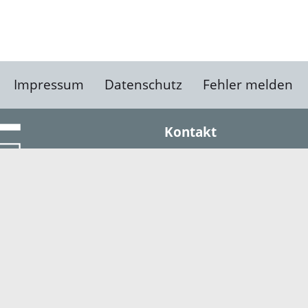
Impressum
Datenschutz
Fehler melden
Kontakt
Landratsamt Ortenauk
Badstraße 20
77652 Offenburg
Telefon: 0781 805-0
Fax: 0781 805-1211
E-Mail senden