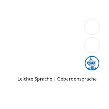
ung
Wirtschaft
Gesundheit
Umwelt
limaschutz
Tourismus
Bekanntmachungen
ild
Leichte Sprache
|
Gebärdensprache