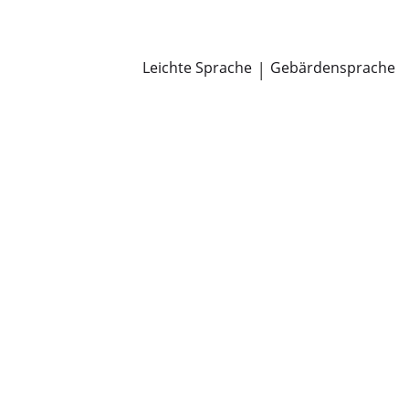
Newsroom
Pressemitteilungen
Öffentliche Zustellungen
Leichte Sprache
|
Gebärdensprache