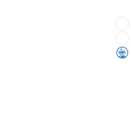
Dienstleistungen
Bauen
Lebensunterhalt & Soziales
Verkehr
Familie
Migration & Integration
Sicherheit & Ordnung
Wirtschaft
Gesundheit
Umwelt
Unsere Ämter
Landkreis & Verwaltung
Der Ortenaukreis
Gesundheit, Sicherheit & Soziales
Bildung
Zuwanderung
Ländlicher Raum
Klimaschutz
Tourismus
Bekanntmachungen
Gleichstellung von Frauen und Männern
Grenzüberschreitende Zusammenarbeit
Kreistag
Kreistagsinformationssystem
Kreisrecht
Kreistagswahl
Karriere
Stellenangebote
Eventkalender
Ausbildung
Studium
Praktikum
Freiwilligendienst
Unser Leitbild