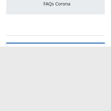
FAQs Corona
Kontakt
Servicezeiten
Kontakt
Barrierefreiheit
Impressum
Datenschutz
Fehler melden
Elektronische Kommunikation