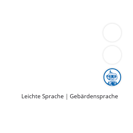
ung
Wirtschaft
Gesundheit
Umwelt
limaschutz
Tourismus
Bekanntmachungen
ild
Leichte Sprache
|
Gebärdensprache