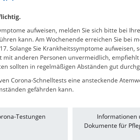
lichtig.
 Symptome aufweisen, melden Sie sich bitte bei Ih
chführen kann. Am Wochenende erreichen Sie bei m
7. Solange Sie Krankheitssymptome aufweisen, sol
akt mit anderen Personen unvermeidlich, empfieh
ten sollten in regelmäßigen Abständen gut durchg
tiven Corona-Schnelltests eine ansteckende Atemw
mständen gefährden kann.
orona-Testungen
Informationen
Dokumente für Pfl