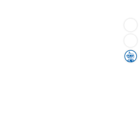
Dienstleistungen
Bauen
Lebensunterhalt & Soziales
Verkehr
Familie
Migration & Integration
Sicherheit & Ordnung
Wirtschaft
Gesundheit
Umwelt
Unsere Ämter
Landkreis & Verwaltung
Der Ortenaukreis
Gesundheit, Sicherheit & Soziales
Bildung
Zuwanderung
Ländlicher Raum
Klimaschutz
Tourismus
Bekanntmachungen
Gleichstellung von Frauen und Männern
Grenzüberschreitende Zusammenarbeit
Kreistag
Kreistagsinformationssystem
Kreisrecht
Kreistagswahl
Karriere
Stellenangebote
Eventkalender
Ausbildung
Studium
Praktikum
Freiwilligendienst
Unser Leitbild