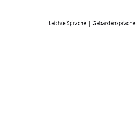
Newsroom
Pressemitteilungen
Öffentliche Zustellungen
Leichte Sprache
|
Gebärdensprache