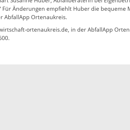
ärt Susanne Huber, Abfallberaterin bei Eigenbetri
h.“ Für Änderungen empfiehlt Huber die bequeme
er AbfallApp Ortenaukreis.
irtschaft-ortenaukreis.de, in der AbfallApp Orte
600.
Impressum
Datenschutz
Fehler melden
Kontakt