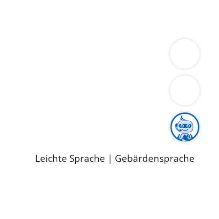
ung
Wirtschaft
Gesundheit
Umwelt
limaschutz
Tourismus
Bekanntmachungen
ild
Leichte Sprache
|
Gebärdensprache