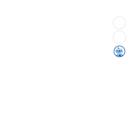
Dienstleistungen
Bauen
Lebensunterhalt & Soziales
Verkehr
Familie
Migration & Integration
Sicherheit & Ordnung
Wirtschaft
Gesundheit
Umwelt
Unsere Ämter
Landkreis & Verwaltung
Der Ortenaukreis
Gesundheit, Sicherheit & Soziales
Bildung
Zuwanderung
Ländlicher Raum
Klimaschutz
Tourismus
Bekanntmachungen
Gleichstellung von Frauen und Männern
Grenzüberschreitende Zusammenarbeit
Kreistag
Kreistagsinformationssystem
Kreisrecht
Kreistagswahl
Karriere
Stellenangebote
Eventkalender
Ausbildung
Studium
Praktikum
Freiwilligendienst
Unser Leitbild