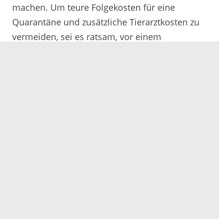
machen. Um teure Folgekosten für eine
Quarantäne und zusätzliche Tierarztkosten zu
vermeiden, sei es ratsam, vor einem
Welpenkauf gezielte Fragen zur Herkunft der
Tiere zu stellen und sich das Muttertier zeigen
zu lassen.
Vor dubiosen Geschäftspraktiken auf Kosten
der Tiere warnte kürzlich auch Baden-
Württembergs Verbraucherschutzminister
Peter Hauk, denn gerade billig angebotene
Welpen würden häufig unter
tierschutzwidrigen Haltungsbedingungen
gezüchtet. „Skrupellose Vermehrer und
Transporteure schlagen so aus dem Mitleid