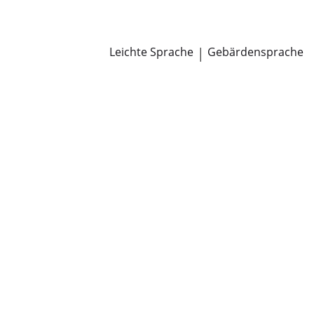
Newsroom
Pressemitteilungen
Öffentliche Zustellungen
Leichte Sprache
|
Gebärdensprache