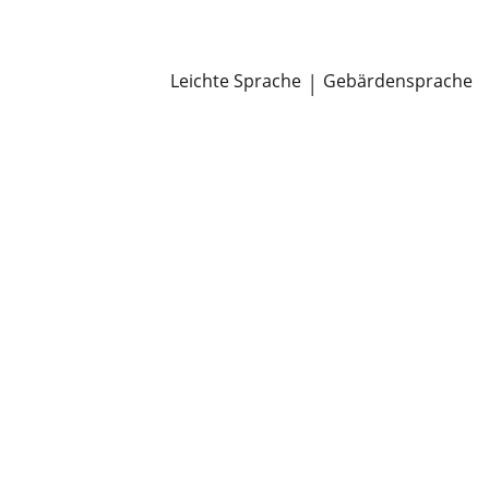
Newsroom
Pressemitteilungen
Öffentliche Zustellungen
Leichte Sprache
|
Gebärdensprache