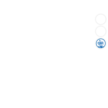
Dienstleistungen
Bauen
Lebensunterhalt & Soziales
Verkehr
Familie
Migration & Integration
Sicherheit & Ordnung
Wirtschaft
Gesundheit
Umwelt
Unsere Ämter
Landkreis & Verwaltung
Der Ortenaukreis
Gesundheit, Sicherheit & Soziales
Bildung
Zuwanderung
Ländlicher Raum
Klimaschutz
Tourismus
Bekanntmachungen
Gleichstellung von Frauen und Männern
Grenzüberschreitende Zusammenarbeit
Kreistag
Kreistagsinformationssystem
Kreisrecht
Kreistagswahl
Karriere
Stellenangebote
Eventkalender
Ausbildung
Studium
Praktikum
Freiwilligendienst
Unser Leitbild