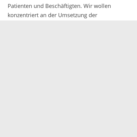
Patienten und Beschäftigten. Wir wollen
konzentriert an der Umsetzung der
Kreistagsbeschlüsse vom letzten Jahr
weiterarbeiten. Wer sich in diesen Prozess
konstruktiv einbringen will, ist herzlich
willkommen. Dazu gehört für uns nach wie vor
selbstverständlich auch die Beantwortung von
sachlichen Fragen, weshalb ich Herrn
Oberbürgermeister Braun bereits die
Beantwortung des umfangreichen Oberkircher
Fragenkatalogs zugesagt habe.“