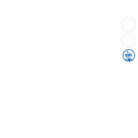
Dienstleistungen
Bauen
Lebensunterhalt & Soziales
Verkehr
Familie
Migration & Integration
Sicherheit & Ordnung
Wirtschaft
Gesundheit
Umwelt
Unsere Ämter
Landkreis & Verwaltung
Der Ortenaukreis
Gesundheit, Sicherheit & Soziales
Bildung
Zuwanderung
Ländlicher Raum
Klimaschutz
Tourismus
Bekanntmachungen
Gleichstellung von Frauen und Männern
Grenzüberschreitende Zusammenarbeit
Kreistag
Kreistagsinformationssystem
Kreisrecht
Kreistagswahl
Karriere
Stellenangebote
Eventkalender
Ausbildung
Studium
Praktikum
Freiwilligendienst
Unser Leitbild