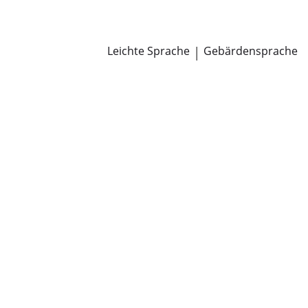
Newsroom
Pressemitteilungen
Öffentliche Zustellungen
Leichte Sprache
|
Gebärdensprache