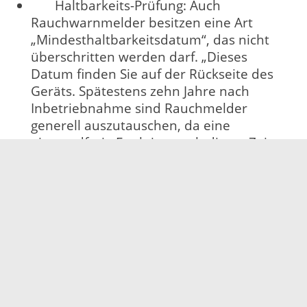
Haltbarkeits-Prüfung: Auch
Rauchwarnmelder besitzen eine Art
„Mindesthaltbarkeitsdatum“, das nicht
überschritten werden darf. „Dieses
Datum finden Sie auf der Rückseite des
Geräts. Spätestens zehn Jahre nach
Inbetriebnahme sind Rauchmelder
generell auszutauschen, da eine
einwandfreie Funktion nach dieser Zeit
nicht mehr gewährleistet ist“, so Frei.
Weitere Informationen stellt die Initiative
„Rauchmelder retten Leben“ im Internet unter
www.rauchmelder-lebensretter.de zur
Verfügung.