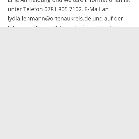
unter Telefon 0781 805 7102, E-Mail an
lydia.lehmann@ortenaukreis.de und auf der
Internetseite des Ortenaukreises unter
https://ortenaukreis.landwirtschaft-
bw.de/pb/,Lde/Startseite/Veranstaltungen
möglich
Servicezeiten
Kontakt
Barrierefreiheit
Impressum
Datenschutz
Fehler melden
Elektronische Kommunikation