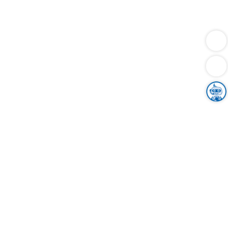
Dienstleistungen
Bauen
Lebensunterhalt & Soziales
Verkehr
Familie
Migration & Integration
Sicherheit & Ordnung
Wirtschaft
Gesundheit
Umwelt
Unsere Ämter
Landkreis & Verwaltung
Der Ortenaukreis
Gesundheit, Sicherheit & Soziales
Bildung
Zuwanderung
Ländlicher Raum
Klimaschutz
Tourismus
Bekanntmachungen
Gleichstellung von Frauen und Männern
Grenzüberschreitende Zusammenarbeit
Kreistag
Kreistagsinformationssystem
Kreisrecht
Kreistagswahl
Karriere
Stellenangebote
Eventkalender
Ausbildung
Studium
Praktikum
Freiwilligendienst
Unser Leitbild