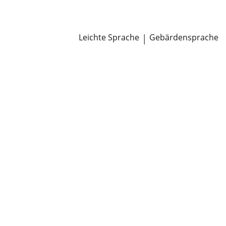
Newsroom
Pressemitteilungen
Öffentliche Zustellungen
Leichte Sprache
|
Gebärdensprache