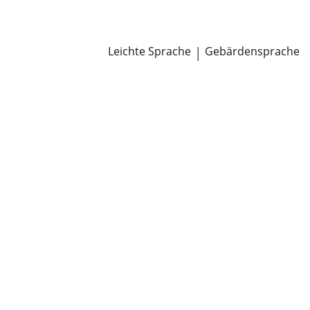
Newsroom
Pressemitteilungen
Öffentliche Zustellungen
Leichte Sprache
|
Gebärdensprache