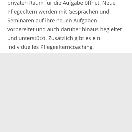
privaten Raum für die Aufgabe öffnet. Neue
Pflegeeltern werden mit Gesprächen und
Seminaren auf ihre neuen Aufgaben
vorbereitet und auch darüber hinaus begleitet
und unterstützt. Zusätzlich gibt es ein
individuelles Pflegeelterncoaching,
Erfahrungsaustausch in Pflegelterngruppen
und Fortbildungsveranstaltungen.Der
Lebensunterhalt für das Pflegekind wird
übernommen und weitere Beihilfen, etwa zur
Förderung von Interessen und Begabungen,
sind möglich. Pflegeeltern erhalten eine
Pauschale für ihren alltäglichen Aufwand und
können die anteilige Erstattung der Beiträge
zur gesetzlichen Unfallversicherung und