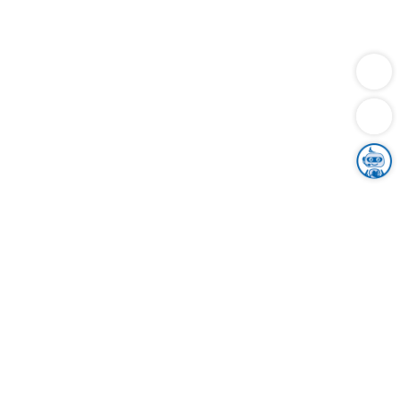
Dienstleistungen
Bauen
Lebensunterhalt & Soziales
Verkehr
Familie
Migration & Integration
Sicherheit & Ordnung
Wirtschaft
Gesundheit
Umwelt
Unsere Ämter
Landkreis & Verwaltung
Der Ortenaukreis
Gesundheit, Sicherheit & Soziales
Bildung
Zuwanderung
Ländlicher Raum
Klimaschutz
Tourismus
Bekanntmachungen
Gleichstellung von Frauen und Männern
Grenzüberschreitende Zusammenarbeit
Kreistag
Kreistagsinformationssystem
Kreisrecht
Kreistagswahl
Karriere
Stellenangebote
Eventkalender
Ausbildung
Studium
Praktikum
Freiwilligendienst
Unser Leitbild