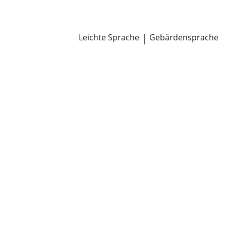
Newsroom
Pressemitteilungen
Öffentliche Zustellungen
Leichte Sprache
|
Gebärdensprache