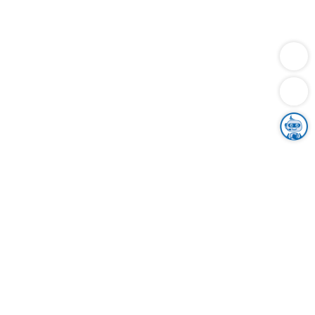
Dienstleistungen
Bauen
Lebensunterhalt & Soziales
Verkehr
Familie
Migration & Integration
Sicherheit & Ordnung
Wirtschaft
Gesundheit
Umwelt
Unsere Ämter
Landkreis & Verwaltung
Der Ortenaukreis
Gesundheit, Sicherheit & Soziales
Bildung
Zuwanderung
Ländlicher Raum
Klimaschutz
Tourismus
Bekanntmachungen
Gleichstellung von Frauen und Männern
Grenzüberschreitende Zusammenarbeit
Kreistag
Kreistagsinformationssystem
Kreisrecht
Kreistagswahl
Karriere
Stellenangebote
Eventkalender
Ausbildung
Studium
Praktikum
Freiwilligendienst
Unser Leitbild