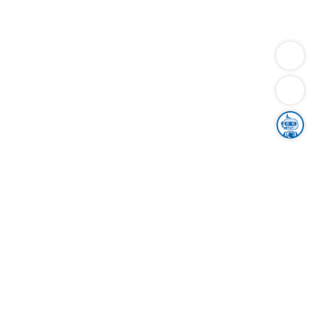
Dienstleistungen
Bauen
Lebensunterhalt & Soziales
Verkehr
Familie
Migration & Integration
Sicherheit & Ordnung
Wirtschaft
Gesundheit
Umwelt
Unsere Ämter
Landkreis & Verwaltung
Der Ortenaukreis
Gesundheit, Sicherheit & Soziales
Bildung
Zuwanderung
Ländlicher Raum
Klimaschutz
Tourismus
Bekanntmachungen
Gleichstellung von Frauen und Männern
Grenzüberschreitende Zusammenarbeit
Kreistag
Kreistagsinformationssystem
Kreisrecht
Kreistagswahl
Karriere
Stellenangebote
Eventkalender
Ausbildung
Studium
Praktikum
Freiwilligendienst
Unser Leitbild