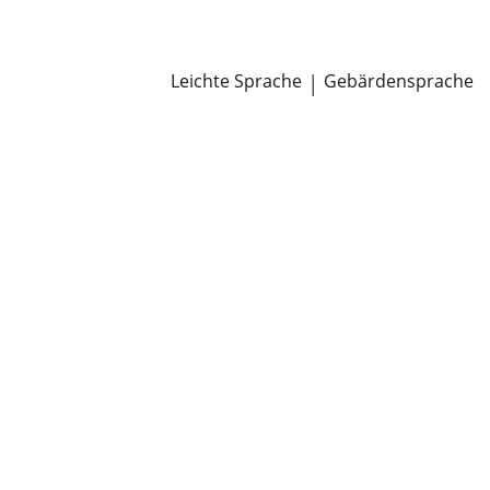
Newsroom
Pressemitteilungen
Öffentliche Zustellungen
Leichte Sprache
|
Gebärdensprache