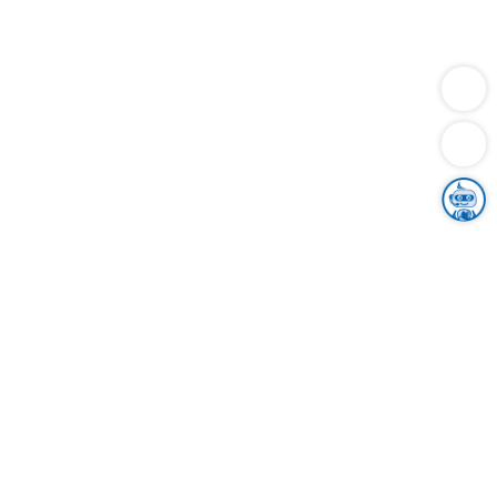
Dienstleistungen
Bauen
Lebensunterhalt & Soziales
Verkehr
Familie
Migration & Integration
Sicherheit & Ordnung
Wirtschaft
Gesundheit
Umwelt
Unsere Ämter
Landkreis & Verwaltung
Der Ortenaukreis
Gesundheit, Sicherheit & Soziales
Bildung
Zuwanderung
Ländlicher Raum
Klimaschutz
Tourismus
Bekanntmachungen
Gleichstellung von Frauen und Männern
Grenzüberschreitende Zusammenarbeit
Kreistag
Kreistagsinformationssystem
Kreisrecht
Kreistagswahl
Karriere
Stellenangebote
Eventkalender
Ausbildung
Studium
Praktikum
Freiwilligendienst
Unser Leitbild