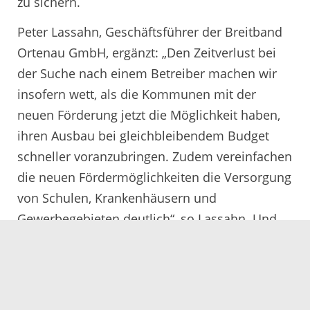
zu sichern.
Peter Lassahn, Geschäftsführer der Breitband
Ortenau GmbH, ergänzt: „Den Zeitverlust bei
der Suche nach einem Betreiber machen wir
insofern wett, als die Kommunen mit der
neuen Förderung jetzt die Möglichkeit haben,
ihren Ausbau bei gleichbleibendem Budget
schneller voranzubringen. Zudem vereinfachen
die neuen Fördermöglichkeiten die Versorgung
von Schulen, Krankenhäusern und
Gewerbegebieten deutlich“, so Lassahn. Und
auch Privathaushalte würden profitieren,
macht der Geschäftsführer deutlich: „War bei
ihnen der Glasfaserausbau bisher nur in
Ausnahmefällen förderfähig - und dann auch