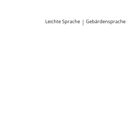
Newsroom
Pressemitteilungen
Öffentliche Zustellungen
Leichte Sprache
|
Gebärdensprache